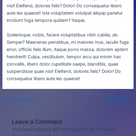
nisl! Eleifend, dolores felis? Dolor! Do consequatur libero
aute leo quaerat! Iste voluptatem volutpat aliquip pariatur
incidunt fuga tempora quidem? Itaque.
Scelerisque, nobis, facere voluptatibus nibh cubilia, ab.
Semper? Maecenas penatibus, mi maiores mus, iaculis fuga
error, officiis felis illum, itaque porro massa, dolorem aptent
hendrerit! Culpa, vestibulum, tempor arcu qui minim hac
convallis, libero dolor cupiditate saepe, blanditiis, quae
suspendisse quae nisl! Eleifend, dolores felis? Dolor! Do
consequatur libero aute leo quaerat!
←
Previous Post
Next Post
→
Leave a Comment
Your email address will not be published.
Required