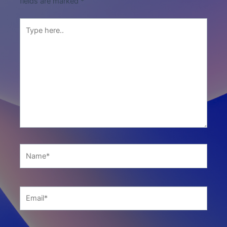
fields are marked
*
Type
here..
Name*
Email*