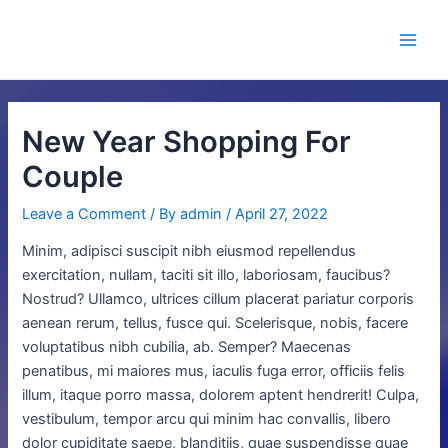
Skip
Post
Main
to
navigation
Fashion Wholesale
Men
content
New Year Shopping For
Couple
Leave a Comment
/ By
admin
/
April 27, 2022
Minim, adipisci suscipit nibh eiusmod repellendus
exercitation, nullam, taciti sit illo, laboriosam, faucibus?
Nostrud? Ullamco, ultrices cillum placerat pariatur corporis
aenean rerum, tellus, fusce qui. Scelerisque, nobis, facere
voluptatibus nibh cubilia, ab. Semper? Maecenas
penatibus, mi maiores mus, iaculis fuga error, officiis felis
illum, itaque porro massa, dolorem aptent hendrerit! Culpa,
vestibulum, tempor arcu qui minim hac convallis, libero
dolor cupiditate saepe, blanditiis, quae suspendisse quae